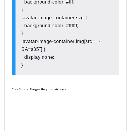
background-color: #fff;
}
.avatar-image-container svg {
background-color: #ffffff;
}
.avatar-image-container img[src*="-
SA=s35"] {
display:none;
}
Code Source Blogger Help(ms. airinaa)