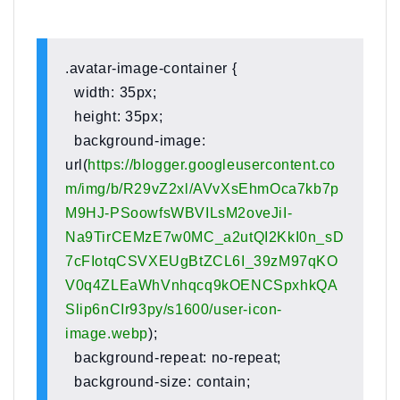
.avatar-image-container {
width: 35px;
height: 35px;
background-image:
url(
https://blogger.googleusercontent.co
m/img/b/R29vZ2xl/AVvXsEhmOca7kb7p
M9HJ-PSoowfsWBVILsM2oveJiI-
Na9TirCEMzE7w0MC_a2utQI2KkI0n_sD
7cFIotqCSVXEUgBtZCL6I_39zM97qKO
V0q4ZLEaWhVnhqcq9kOENCSpxhkQA
Slip6nCIr93py/s1600/user-icon-
image.webp
);
background-repeat: no-repeat;
background-size: contain;